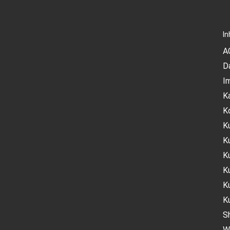
In
A
D
I
K
K
K
K
K
K
K
K
S
W