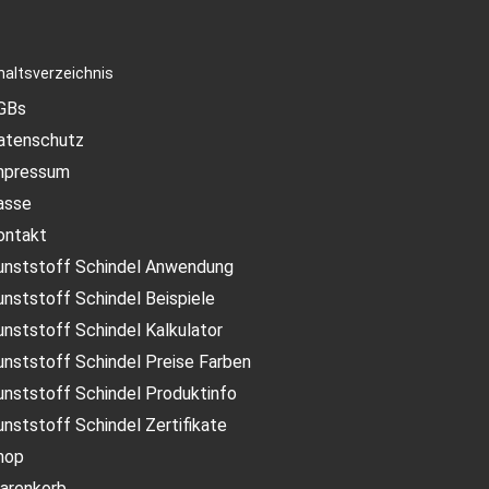
haltsverzeichnis
GBs
atenschutz
mpressum
asse
ontakt
unststoff Schindel Anwendung
unststoff Schindel Beispiele
unststoff Schindel Kalkulator
unststoff Schindel Preise Farben
unststoff Schindel Produktinfo
unststoff Schindel Zertifikate
hop
arenkorb